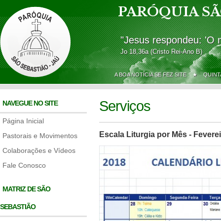
PARÓQUIA SÃ
"Jesus respondeu: 'O 
Jo 18,36a (Cristo Rei-Ano B)
A BOA NOTÍCIA SE FEZ SITE ★
QUINT
Serviços
NAVEGUE NO SITE
Página Inicial
Escala Liturgia por Mês - Fevere
Pastorais e Movimentos
Colaborações e Vídeos
Fale Conosco
MATRIZ DE SÃO
SEBASTIÃO