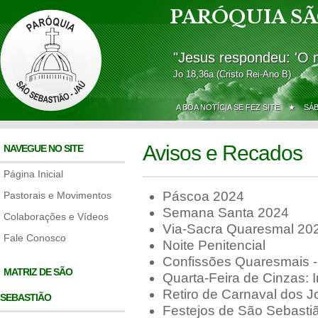
PARÓQUIA SÃ
"Jesus respondeu: 'O 
Jo 18,36a (Cristo Rei-Ano B)
A BOA NOTÍCIA SE FEZ SITE ★
SÁ
Avisos e Recados
NAVEGUE NO SITE
Página Inicial
Páscoa 2024
Pastorais e Movimentos
Semana Santa 2024
Colaborações e Vídeos
Via-Sacra Quaresmal 20
Fale Conosco
Noite Penitencial
Confissões Quaresmais 
MATRIZ DE SÃO
Quarta-Feira de Cinzas: 
Retiro de Carnaval dos J
SEBASTIÃO
Festejos de São Sebasti