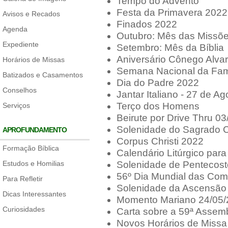
Tempo do Advento
Festa da Primavera 2022
Avisos e Recados
Finados 2022
Agenda
Outubro: Mês das Missõ
Expediente
Setembro: Mês da Bíblia
Aniversário Cônego Alvar
Horários de Missas
Semana Nacional da Fam
Batizados e Casamentos
Dia do Padre 2022
Conselhos
Jantar Italiano - 27 de A
Terço dos Homens
Serviços
Beirute por Drive Thru 03
Solenidade do Sagrado 
APROFUNDAMENTO
Corpus Christi 2022
Formação Bíblica
Calendário Litúrgico par
Estudos e Homilias
Solenidade de Pentecost
56º Dia Mundial das Com
Para Refletir
Solenidade da Ascensão
Dicas Interessantes
Momento Mariano 24/05
Curiosidades
Carta sobre a 59ª Assem
Novos Horários de Missa