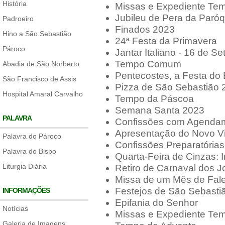
História
Missas e Expediente Tem
Jubileu de Pera da Paróq
Padroeiro
Finados 2023
Hino a São Sebastião
24ª Festa da Primavera
Pároco
Jantar Italiano - 16 de 
Tempo Comum
Abadia de São Norberto
Pentecostes, a Festa do 
São Francisco de Assis
Pizza de São Sebastião 
Hospital Amaral Carvalho
Tempo da Páscoa
Semana Santa 2023
PALAVRA
Confissões com Agenda
Apresentação do Novo Vi
Palavra do Pároco
Confissões Preparatórias
Palavra do Bispo
Quarta-Feira de Cinzas: 
Liturgia Diária
Retiro de Carnaval dos J
Missa de um Mês de Fale
Festejos de São Sebasti
INFORMAÇÕES
Epifania do Senhor
Notícias
Missas e Expediente Tem
Galeria de Imagens