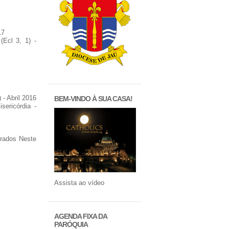
17
Ecl 3, 1) -
 - Abril 2016
BEM-VINDO À SUA CASA!
ericórdia -
brados Neste
Assista ao vídeo
AGENDA FIXA DA
PARÓQUIA