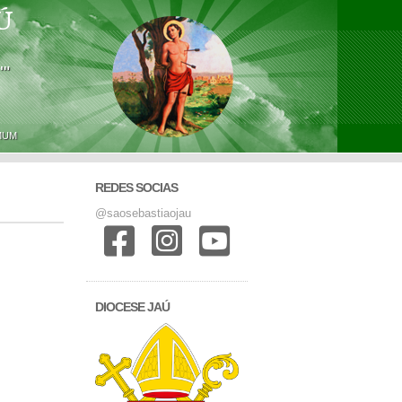
Ú
'"
MUM
REDES SOCIAS
@saosebastiaojau
DIOCESE JAÚ