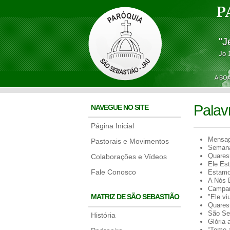
P
"J
Jo 
A BO
Palav
NAVEGUE NO SITE
Página Inicial
Mensag
Pastorais e Movimentos
Semana
Quares
Colaborações e Vídeos
Ele Est
Fale Conosco
Estamo
A Nós D
Campan
MATRIZ DE SÃO SEBASTIÃO
"Ele vi
Quares
São Seb
História
Glória 
“Tome a