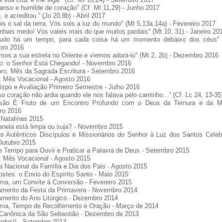
nso e humilde de coração" (Cf. Mt 11,29) - Junho 2017
u, e acreditou.” (Jo 20,8b) - Abril 2017
is o sal da terra. Vós sois a luz do mundo" (Mt 5,13a.14a) - Fevereiro 2017
nhais medo! Vós valeis mais do que muitos pardais" (Mt 10, 31) - Janeiro 20
tudo há um tempo, para cada coisa há um momento debaixo dos céus" (
ro 2016
mos a sua estrela no Oriente e viemos adorá-lo" (Mt 2, 2b) - Dezembro 2016
o: o Senhor Está Chegando! - Novembro 2016
ro, Mês da Sagrada Escritura - Setembro 2016
, Mês Vocacional - Agosto 2016
spo e Avaliação Primeiro Semestre - Julho 2016
o coração não ardia quando ele nos falava pelo caminho...” (Cf. Lc 24, 13-35)
são É Fruto de um Encontro Profundo com o Deus da Ternura e da Mis
ro 2016
 Natalinas 2015
anela está limpa ou suja? - Novembro 2015
s Autênticos Discípulos e Missionários do Senhor à Luz dos Santos Cele
Outubro 2015
e Tempo para Ouvir e Praticar a Palavra de Deus - Setembro 2015
: Mês Vocacional - Agosto 2015
 Nacional da Família e Dia dos Pais - Agosto 2015
stes: o Envio do Espírito Santo - Maio 2015
ma, um Convite à Conversão - Fevereiro 2015
amento da Festa da Primavera - Novembro 2014
amento do Ano Litúrgico - Dezembro 2014
ma, Tempo de Recolhimento e Oração - Março de 2014
Canônica da São Sebastião - Dezembro de 2013
ndos!! - Setembro 2013