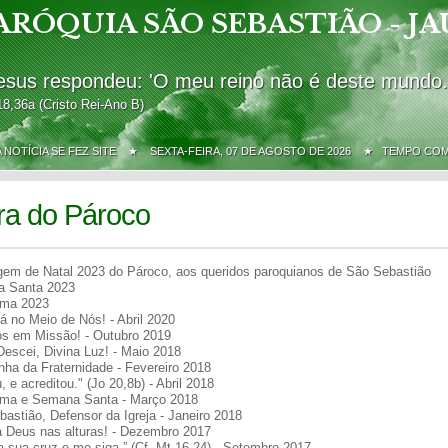
ARÓQUIA SÃO SEBASTIÃO - JA
esus respondeu: 'O meu reino não é deste mundo.
18,36a (Cristo Rei-Ano B)
A NOTÍCIA SE FEZ SITE ★
SEXTA-FEIRA, 07 DE AGOSTO DE 2026 ★ TEMPO CO
ra do Pároco
em de Natal 2023 do Pároco, aos queridos paroquianos de São Sebastião
 Santa 2023
ma 2023
á no Meio de Nós! - Abril 2020
s em Missão! - Outubro 2019
escei, Divina Luz! - Maio 2018
ha da Fraternidade - Fevereiro 2018
u, e acreditou." (Jo 20,8b) - Abril 2018
ma e Semana Santa - Março 2018
astião, Defensor da Igreja - Janeiro 2018
a Deus nas alturas! - Dezembro 2017
 sua cruz e me siga.” (Cf. Mt 16,24) - Setembro 2017