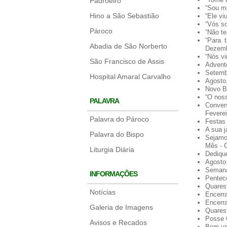
Padroeiro
“Sou ma
Hino a São Sebastião
“Ele vi
“Vós so
Pároco
“Não te
“Para 
Abadia de São Norberto
Dezemb
“Nós vi
São Francisco de Assis
Advent
Setemb
Hospital Amaral Carvalho
Agosto
Novo Bi
“O noss
PALAVRA
Conver
Feverei
Palavra do Pároco
Festas
A sua j
Palavra do Bispo
Sejamo
Mês - 
Liturgia Diária
Dediqu
Agosto
Semana
INFORMAÇÕES
Penteco
Quares
Notícias
Encerr
Encerr
Galeria de Imagens
Quares
Posse 
Avisos e Recados
Bem-vi