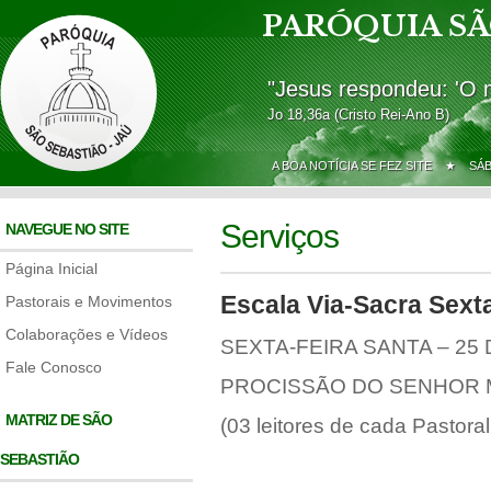
PARÓQUIA SÃ
"Jesus respondeu: 'O 
Jo 18,36a (Cristo Rei-Ano B)
A BOA NOTÍCIA SE FEZ SITE ★
SÁ
Serviços
NAVEGUE NO SITE
Página Inicial
Escala Via-Sacra Sext
Pastorais e Movimentos
Colaborações e Vídeos
SEXTA-FEIRA SANTA – 25
Fale Conosco
PROCISSÃO DO SENHOR M
MATRIZ DE SÃO
(03 leitores de cada Pastora
SEBASTIÃO