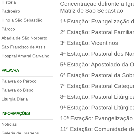
História
Concentração defronte à Ig
Matriz de São Sebastião
Padroeiro
Hino a São Sebastião
1ª Estação: Evangelização d
Pároco
2ª Estação: Pastoral Familia
Abadia de São Norberto
3ª Estação: Vicentinos
São Francisco de Assis
4ª Estação: Pastoral dos N
Hospital Amaral Carvalho
5ª Estação: Apostolado da 
PALAVRA
6ª Estação: Pastoral da Sob
Palavra do Pároco
7ª Estação: Pastoral Catequé
Palavra do Bispo
8ª Estação: Pastoral Litúrgic
Liturgia Diária
9ª Estação: Pastoral Litúrgic
INFORMAÇÕES
10ª Estação: Evangelização
Notícias
11ª Estação: Comunidade de
Galeria de Imagens