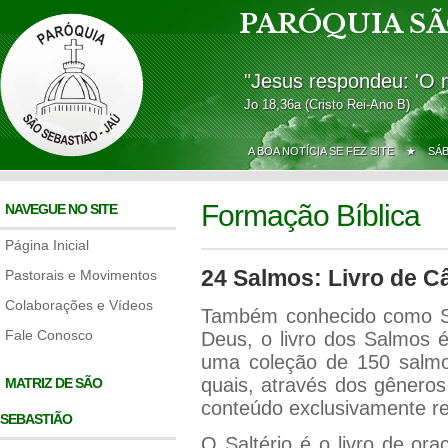
PARÓQUIA SÃ
"Jesus respondeu: 'O 
Jo 18,36a (Cristo Rei-Ano B)
A BOA NOTÍCIA SE FEZ SITE ★
SÁ
Formação Bíblica
NAVEGUE NO SITE
Página Inicial
24 Salmos: Livro de Câ
Pastorais e Movimentos
Colaborações e Vídeos
Também conhecido como S
Fale Conosco
Deus, o livro dos Salmos 
uma coleção de 150 salmos
quais, através dos gêneros
MATRIZ DE SÃO
conteúdo exclusivamente rel
SEBASTIÃO
O Saltério é o livro de or