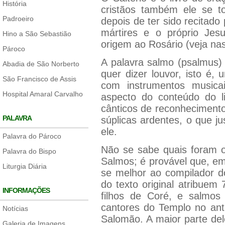
História
cristãos também ele se tor
Padroeiro
depois de ter sido recitado
mártires e o próprio Jesus
Hino a São Sebastião
origem ao Rosário (veja na
Pároco
A palavra salmo (psalmus)
Abadia de São Norberto
quer dizer louvor, isto é
São Francisco de Assis
com instrumentos musica
Hospital Amaral Carvalho
aspecto do conteúdo do l
cânticos de reconhecimento
PALAVRA
súplicas ardentes, o que ju
ele.
Palavra do Pároco
Não se sabe quais foram 
Palavra do Bispo
Salmos; é provável que, em
Liturgia Diária
se melhor ao compilador do
do texto original atribuem
INFORMAÇÕES
filhos de Coré, e salmos
cantores do Templo no ant
Notícias
Salomão. A maior parte del
Galeria de Imagens