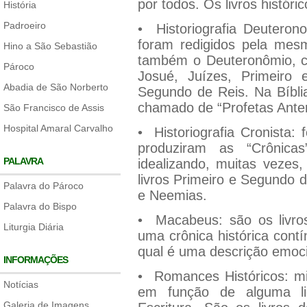
por todos. Os livros históri
História
Padroeiro
• Historiografia Deuteron
foram redigidos pela mes
Hino a São Sebastião
também o Deuteronômio, cuj
Pároco
Josué, Juízes, Primeiro
Abadia de São Norberto
Segundo de Reis. Na Bíblia
chamado de “Profetas Anter
São Francisco de Assis
Hospital Amaral Carvalho
• Historiografia Cronista:
produziram as “Crônicas
PALAVRA
idealizando, muitas vezes
livros Primeiro e Segundo 
Palavra do Pároco
e Neemias.
Palavra do Bispo
• Macabeus: são os livro
Liturgia Diária
uma crônica histórica con
qual é uma descrição emoci
INFORMAÇÕES
• Romances Históricos: mis
Notícias
em função de alguma liç
Galeria de Imagens