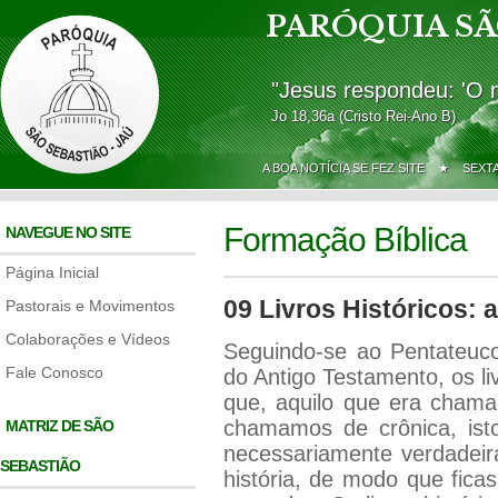
PARÓQUIA SÃ
"Jesus respondeu: 'O 
Jo 18,36a (Cristo Rei-Ano B)
A BOA NOTÍCIA SE FEZ SITE ★
SEXT
Formação Bíblica
NAVEGUE NO SITE
Página Inicial
09 Livros Históricos: 
Pastorais e Movimentos
Colaborações e Vídeos
Seguindo-se ao Pentateuco
Fale Conosco
do Antigo Testamento, os li
que, aquilo que era chamad
chamamos de crônica, isto
MATRIZ DE SÃO
necessariamente verdadeir
SEBASTIÃO
história, de modo que fic