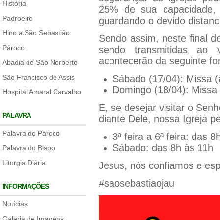
História
25% de sua capacidade, 
Padroeiro
guardando o devido distanc
Hino a São Sebastião
Sendo assim, neste final 
Pároco
sendo transmitidas ao v
acontecerão da seguinte fo
Abadia de São Norberto
São Francisco de Assis
Sábado (17/04): Missa (
Domingo (18/04): Missa (
Hospital Amaral Carvalho
E, se desejar visitar o Se
PALAVRA
diante Dele, nossa Igreja p
Palavra do Pároco
3ª feira a 6ª feira: das 
Sábado: das 8h às 11h
Palavra do Bispo
Liturgia Diária
Jesus, nós confiamos e es
#saosebastiaojau
INFORMAÇÕES
Notícias
Galeria de Imagens