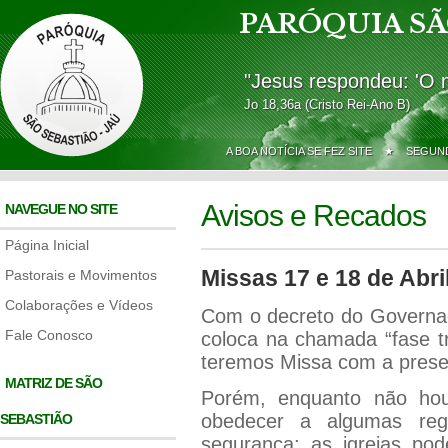
PARÓQUIA SÃ
"Jesus respondeu: 'O 
Jo 18,36a (Cristo Rei-Ano B)
A BOA NOTÍCIA SE FEZ SITE ★
SEGUND
Avisos e Recados
NAVEGUE NO SITE
Página Inicial
Missas 17 e 18 de Abri
Pastorais e Movimentos
Colaborações e Vídeos
Com o decreto do Governa
Fale Conosco
coloca na chamada “fase tra
teremos Missa com a prese
MATRIZ DE SÃO
Porém, enquanto não hou
obedecer a algumas reg
SEBASTIÃO
segurança: as igrejas po