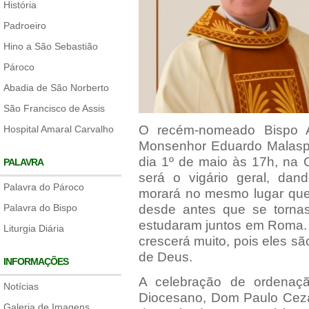
História
Padroeiro
Hino a São Sebastião
Pároco
Abadia de São Norberto
São Francisco de Assis
O recém-nomeado Bispo A
Hospital Amaral Carvalho
Monsenhor Eduardo Malaspi
dia 1º de maio às 17h, na 
PALAVRA
será o vigário geral, dan
Palavra do Pároco
morará no mesmo lugar qu
Palavra do Bispo
desde antes que se torna
estudaram juntos em Roma. 
Liturgia Diária
crescerá muito, pois eles sã
de Deus.
INFORMAÇÕES
A celebração de ordenaçã
Notícias
Diocesano, Dom Paulo Cezar
Galeria de Imagens