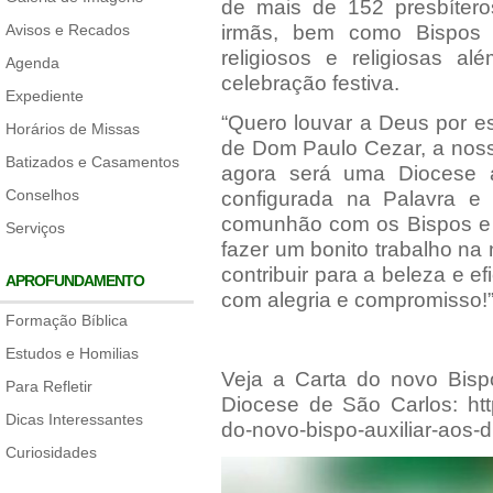
de mais de 152 presbíter
Avisos e Recados
irmãs, bem como Bispos c
religiosos e religiosas 
Agenda
celebração festiva.
Expediente
“Quero louvar a Deus por e
Horários de Missas
de Dom Paulo Cezar, a noss
Batizados e Casamentos
agora será uma Diocese 
Conselhos
configurada na Palavra e
comunhão com os Bispos e 
Serviços
fazer um bonito trabalho n
contribuir para a beleza e e
APROFUNDAMENTO
com alegria e compromisso!
Formação Bíblica
Estudos e Homilias
Veja a Carta do novo Bisp
Para Refletir
Diocese de São Carlos:
ht
Dicas Interessantes
do-novo-bispo-auxiliar-aos-
Curiosidades