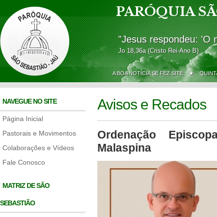
PARÓQUIA SÃ
"Jesus respondeu: 'O 
Jo 18,36a (Cristo Rei-Ano B)
A BOA NOTÍCIA SE FEZ SITE ★
QUINT
Avisos e Recados
NAVEGUE NO SITE
Página Inicial
Ordenação Episcop
Pastorais e Movimentos
Malaspina
Colaborações e Vídeos
Fale Conosco
MATRIZ DE SÃO
SEBASTIÃO