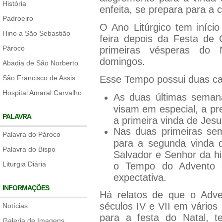
História
enfeita, se prepara para a
Padroeiro
O Ano Litúrgico tem iníci
Hino a São Sebastião
feira depois da Festa de 
Pároco
primeiras vésperas do 
domingos.
Abadia de São Norberto
São Francisco de Assis
Esse Tempo possui duas car
Hospital Amaral Carvalho
As duas últimas seman
visam em especial, a pr
PALAVRA
a primeira vinda de Jesu
Nas duas primeiras sem
Palavra do Pároco
para a segunda vinda de
Palavra do Bispo
Salvador e Senhor da his
Liturgia Diária
o Tempo do Advento 
expectativa.
INFORMAÇÕES
Há relatos de que o Adve
séculos IV e VII em vário
Notícias
para a festa do Natal, t
Galeria de Imagens