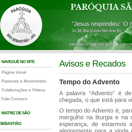
PARÓQUIA SÃ
"Jesus respondeu: 'O 
Jo 18,36a (Cristo Rei-Ano B)
A BOA NOTÍCIA SE FEZ SITE ★
SEXT
Avisos e Recados
NAVEGUE NO SITE
Página Inicial
Tempo do Advento
Pastorais e Movimentos
Colaborações e Vídeos
A palavra “Advento” é de 
Fale Conosco
chegada, o que está para vi
O tempo do Advento é, para
MATRIZ DE SÃO
mergulho na liturgia e na 
esperança, de estarmos at
SEBASTIÃO
alegremente para a vinda