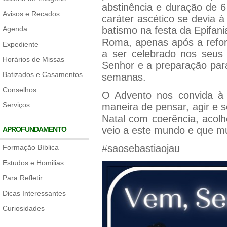
abstinência e duração de
Avisos e Recados
caráter ascético se devia 
Agenda
batismo na festa da Epifani
Roma, apenas após a refor
Expediente
a ser celebrado nos seus d
Horários de Missas
Senhor e a preparação para
Batizados e Casamentos
semanas.
Conselhos
O Advento nos convida à
Serviços
maneira de pensar, agir e s
Natal com coerência, acol
veio a este mundo e que mu
APROFUNDAMENTO
#saosebastiaojau
Formação Bíblica
Estudos e Homilias
Para Refletir
Dicas Interessantes
Curiosidades