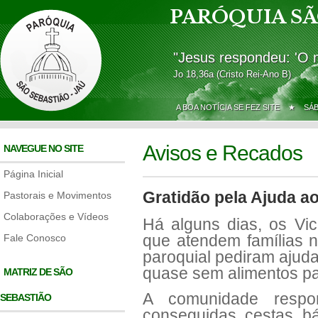
PARÓQUIA SÃ
"Jesus respondeu: 'O 
Jo 18,36a (Cristo Rei-Ano B)
A BOA NOTÍCIA SE FEZ SITE ★
SÁ
Avisos e Recados
NAVEGUE NO SITE
Página Inicial
Gratidão pela Ajuda a
Pastorais e Movimentos
Colaborações e Vídeos
Há alguns dias, os Vi
que atendem famílias n
Fale Conosco
paroquial pediram ajud
quase sem alimentos p
MATRIZ DE SÃO
A comunidade respo
SEBASTIÃO
conseguidas cestas bá